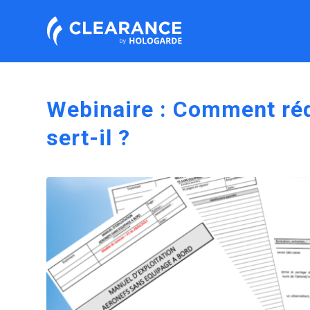
Webinaire : Comment ré
sert-il ?