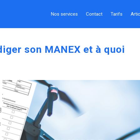
Nos services
Contact
Tarifs
Arti
diger son MANEX et à quoi