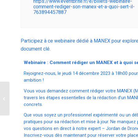
https://www.eventbrite.fr/e/billets-webinaire-
comment-rediger-son-manex-et-a-quoi-sert-il-
763894457887
Participez à ce webinaire dédié à MANEX pour explorer
document clé.
Webinaire : Comment rédiger un MANEX et à quoi ser
Rejoignez-nous, le jeudi 14 décembre 2023 à 18h00 pour 
ambition !
Vous vous demandez comment rédiger votre MANEX (Manue
Session 2 de Webinaire
travers les étapes essentielles de la rédaction d’un MA
: Réglementation
concrets.
européenne drone 2024
Que vous soyez un professionnel expérimenté ou un débu
pratiques pour sa rédaction et mise à jour. Ne manquez 
vos questions en direct à notre expert – Jordan de Dron
Inscrivez-vous dès maintenant pour réserver votre plac