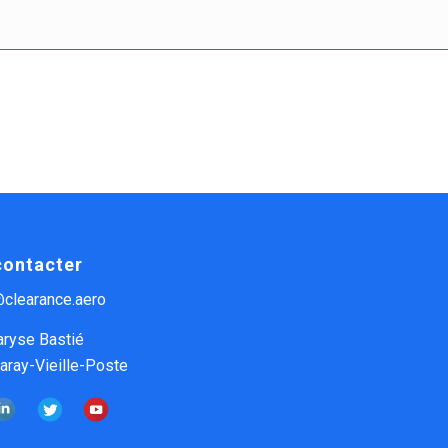
contacter
@clearance.aero
aryse Bastié
ray-Vieille-Poste