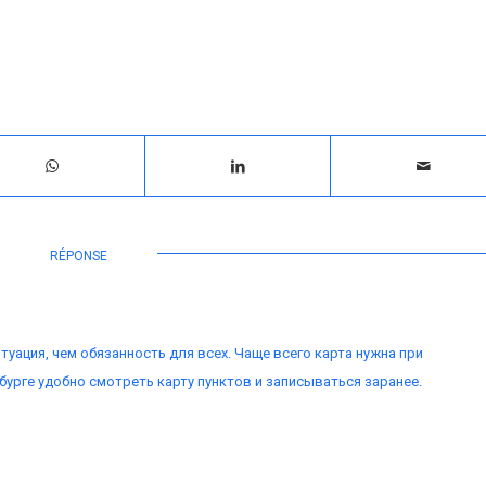
RÉPONSE
туация, чем обязанность для всех. Чаще всего карта нужна при
бурге удобно смотреть карту пунктов и записываться заранее.