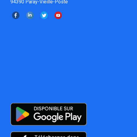
94390 Paray-Vieille-Poste