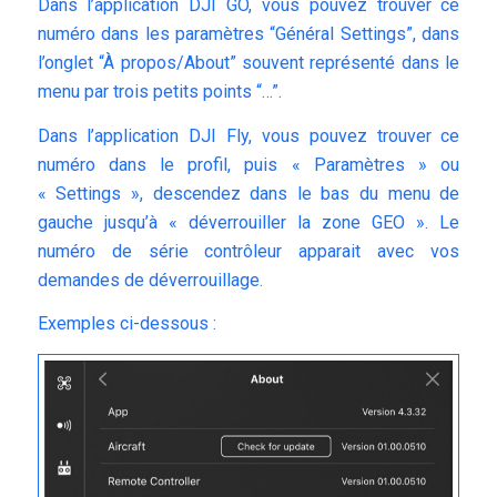
Dans l’application DJI GO, vous pouvez trouver ce
numéro dans les paramètres “Général Settings”, dans
l’onglet “À propos/About” souvent représenté dans le
menu par trois petits points “…”.
Dans l’application DJI Fly, vous pouvez trouver ce
numéro dans le profil, puis « Paramètres » ou
« Settings », descendez dans le bas du menu de
gauche jusqu’à « déverrouiller la zone GEO ». Le
numéro de série contrôleur apparait avec vos
demandes de déverrouillage.
Exemples ci-dessous :