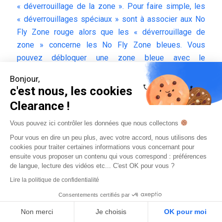
« déverrouillage de la zone ». Pour faire simple, les
« déverrouillages spéciaux » sont à associer aux No
Fly Zone rouge alors que les « déverrouillage de
zone » concerne les No Fly Zone bleues. Vous
pouvez débloquer une zone bleue avec le
« déverrouillage spécial » si vous avez besoin d’un
Bonjour,
déverrouillage sur plus de 3 jours et que vous ne
c'est nous, les cookies
souhaitez pas répéter le déverrouillage pour couvrir
Clearance !
votre plage de dates. Par contre, vous ne pouvez pas
débloquer une zone rouge avec le « déverrouillage de
Vous pouvez ici contrôler les données que nous collectons
zone ».
Pour vous en dire un peu plus, avec votre accord, nous utilisons des
cookies pour traiter certaines informations vous concernant pour
Le « déverrouillage spécial » :
ensuite vous proposer un contenu qui vous correspond : préférences
de langue, lecture des vidéos etc... C'est OK pour vous ?
Pour les No Fly Zone rouges ou bleues
Lire la politique de confidentialité
Document justificatif obligatoire
Consentements certifiés par
Zone de vol précise à dessiner sur la carte
Non merci
Je choisis
OK pour moi