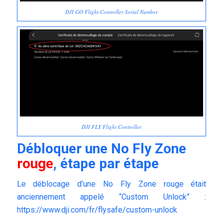
DJI GO Flight Controller Serial Number
DJI FLY Flight Controller
Débloquer une No Fly Zone
rouge
, étape par étape
Le déblocage d’une No Fly Zone rouge était
anciennement appelé “Custom Unlock” :
https://www.dji.com/fr/flysafe/custom-unlock